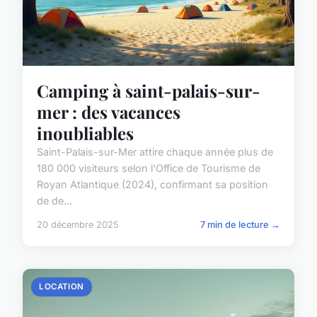
Camping à saint-palais-sur-
mer : des vacances
inoubliables
Saint-Palais-sur-Mer attire chaque année plus de
180 000 visiteurs selon l'Office de Tourisme de
Royan Atlantique (2024), confirmant sa position
de de...
20 décembre 2025
7 min de lecture →
LOCATION