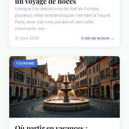
un voyage de noces
Lorsque l'on pense lune de miel en Europe,
plusieurs villes emblématiques viennent à l'esprit.
Paris, avec ses rues pavées et ses cafés
charmants, est...
12 mars 2025
5 min de lecture →
TOURISME
Où partir en vacances :