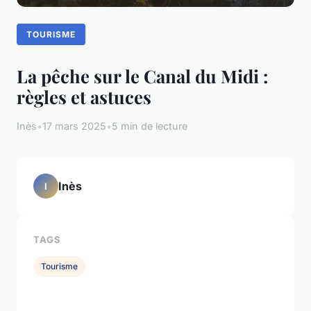
TOURISME
La pêche sur le Canal du Midi :
règles et astuces
Inès
•
17 mars 2025
•
5 min de lecture
Inès
I
TAGS
Tourisme