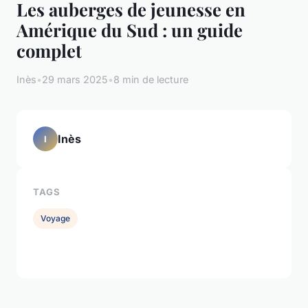
Les auberges de jeunesse en
Amérique du Sud : un guide
complet
Inès
•
29 mars 2025
•
8 min de lecture
Inès
I
TAGS
Voyage